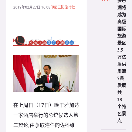
多巴
湖将
2019年02月27日 16:08
印尼三阳旅行社
成为
高级
国际
旅游
景区
3.5
万亿
盾供
周遭
7县
发展
共
28
在上周日（17日）晚于雅加达
个特
色景
一家酒店举行的总统候选人笫
点
二辩论,由争取连任的佐科维