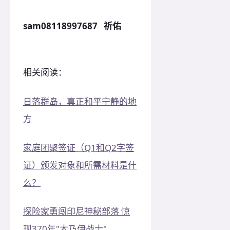
sam08118997687 祈佑
相关阅读：
日落群岛，真正和平宁静的地
方
家庭团聚签证（Q1和Q2字签
证）颁发对象和所需材料是什
么？
探险家勇闯印尼神秘部落 惊
现370年"木乃伊战士"