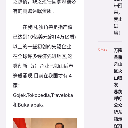
乏热情，缺乏担任国家领袖必
带回
有的高瞻远瞩资质。
来，
禁止
进
在我国,独角兽是指产值
境！
已达到10亿美元(约14万亿盾)
以上的一些初创的先驱企业.
07-28
万隆
在全球许多经济先进地区,这
县覆
舟山
类创新（s）企业已如雨后春
区火
笋般涌现,目前在我国才有 4
山喷
发
家：
总统
Gojek,Tokopedia,Traveloka
呼吁
和Bukalapak。
公众
听从
指示
保持