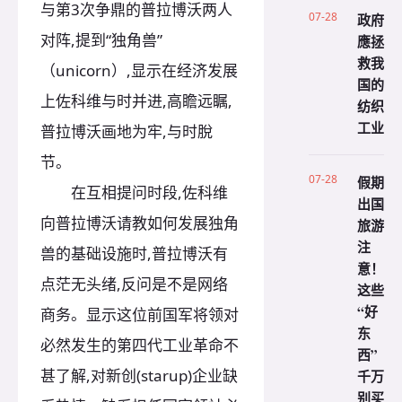
与第3次争鼎的普拉博沃两人
07-28
政府
对阵,提到“独角兽”
應拯
救我
（unicorn）,显示在经济发展
国的
上佐科维与时并进,高瞻远瞩,
纺织
工业
普拉博沃画地为牢,与时脫
节。
07-28
假期
在互相提问时段,佐科维
出国
向普拉博沃请教如何发展独角
旅游
注
兽的基础设施时,普拉博沃有
意！
点茫无头绪,反问是不是网络
这些
“好
商务。显示这位前国军将领对
东
必然发生的第四代工业革命不
西”
甚了解,对新创(starup)企业缺
千万
别买