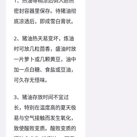
1、热油等稍凉后倒入耐热
密封容器里保存。待猪油彻
底凉透后，即成雪白膏状。
2、猪油热天易变坏，炼油
时可放几粒茴香，盛油时放
一片萝卜或几颗黄豆，油中
加一点白糖、食盐或豆油，
可久存无怪味。
3、猪油存放时间不宜过
长，特别在温度高的夏天极
易与空气接触而发生氧化，
致使酸败变质。酸败变质的