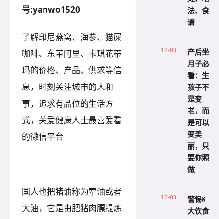
号:yanwo1520
法、食
谱
了解印尼燕窝、海参、猫屎
12-03
产后坐
咖啡、东革阿里、卡琪花蒂
月子必
玛的价格、产品、供求等信
看：生
息，时刻关注城市的人和
孩子不
是变
事，追求有品位的生活方
老，而
式，关爱健康人士最喜爱看
是可以
变美
的微信平台
丽，只
要你照
做
国人也把猪油称为荤油或者
12-03
警惕8
大油，它是由肥猪肉膘提炼
大饮食