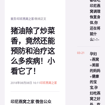
都在吃
印尼燕
窝调理
恢复身
/
/
首页
印尼燕窝之家
新闻正文
体,你
猪油除了炒菜
还在将
就什
香，竟然还能
么!~!~
预防和治疗这
03-21
孕妇
么多疾病！小
+燕窝
=美丽
看它了！
的妈妈
+健康
的宝
2018年08月08日 16:11
印尼燕窝之家
宝,孕
妇吃燕
窝之好
印尼燕窝之家 微信公众
处、吃