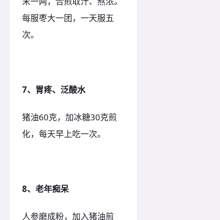
末一两，合煎取汁、熬浓。
每服枣大一团，一天服五
次。
7、胃疼、泛酸水
猪油60克，加冰糖30克煎
化，每天早上吃一次。
8、老年痴呆
人参磨成粉，加入猪油煎