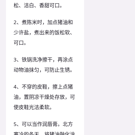
松、洁白、香甜可口。
2、煮陈米时，加点猪油和
少许盐，煮出来的饭松软、
可口。
3、铁锅洗净擦干，再涂点
动物油抹匀，可防止生锈。
4、不穿的皮鞋，擦上点猪
油，置阴凉干燥处存放，可
使皮鞋光洁柔软。
5、可以当作润唇膏。北方
寒冷的冬天，将猪油融化涂