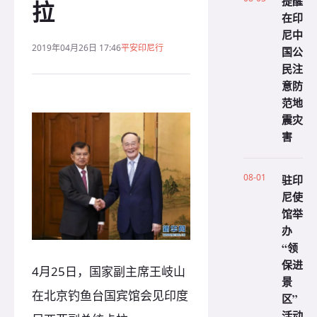
提醒
拉
在印
尼中
2019年04月26日 17:46
平安印尼行
国公
民注
意防
范地
震灾
害
08-01
驻印
尼使
馆举
办
“领
保进
4月25日，国家副主席王岐山
景
在北京钓鱼台国宾馆会见印度
区”
活动