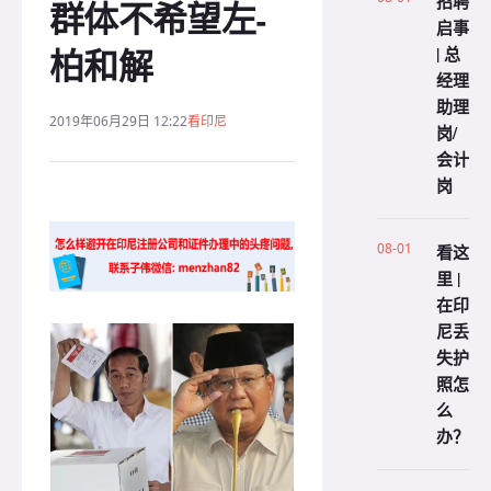
招聘
群体不希望左-
启事
柏和解
| 总
经理
助理
2019年06月29日 12:22
看印尼
岗/
会计
岗
08-01
看这
里 |
在印
尼丢
失护
照怎
么
办？