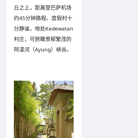
丘之上，距离登巴萨机场
约45分钟路程。度假村十
分静谧，地处Kedewatan
村庄，可俯瞰葱郁繁茂的
阿漾河（Ayung）峡谷。