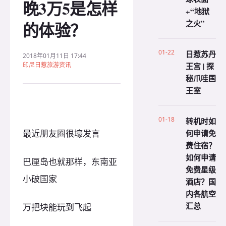
晚3万5是怎样
+“地狱
之火”
的体验？
01-22
日惹苏丹
2018年01月11日 17:44
印尼日惹旅游资讯
王宫 | 探
秘爪哇国
王室
01-18
转机时如
何申请免
最近朋友圈很壕发言
费住宿？
如何申请
巴厘岛也就那样，东南亚
免费星级
小破国家
酒店？国
内各航空
汇总
万把块能玩到飞起