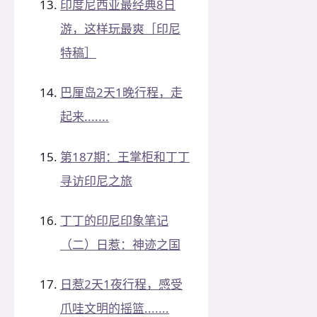
印度尼西亚最经典8日
游，这样玩最爽［印尼
特稿］
巴厘岛2天1晚行程，走
起来.......
第187期：王掌柜和丁丁
寻访印尼之旅
丁丁的印尼印象笔记
（二）日惹：神迹之国
日惹2天1夜行程，感受
爪哇文明的摇篮.......