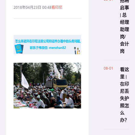
招聘
启事
2018年04月23日 00:48
看印尼
| 总
经理
助理
岗/
会计
岗
08-01
看这
里 |
在印
尼丢
失护
照怎
么
办？