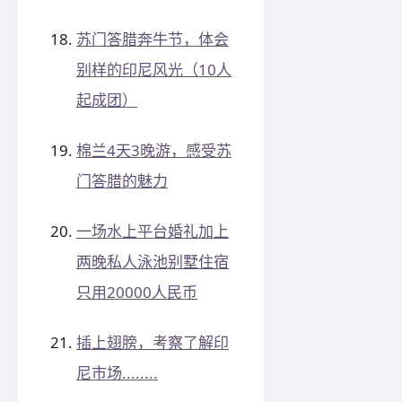
苏门答腊奔牛节，体会
别样的印尼风光（10人
起成团）
棉兰4天3晚游，感受苏
门答腊的魅力
一场水上平台婚礼加上
两晚私人泳池别墅住宿
只用20000人民币
插上翅膀，考察了解印
尼市场........