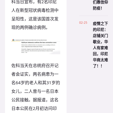
科当日宣布，有2名印尼
们靠信仰
防疫！
人在新型冠状病毒检测中
呈阳性，这是该国首次发
02-25
疫情之下
现的两例确诊病例。
的印尼：
店铺关门
歇业，华
人有家难
回，印尼
华商太难
佐科当天在总统府召开记
了！！
者会证实，两名病患为一
名64岁的老人和其31岁的
女儿，二人曾与一名日本
公民接触。据报道，这名
日本公民在2月初访问印