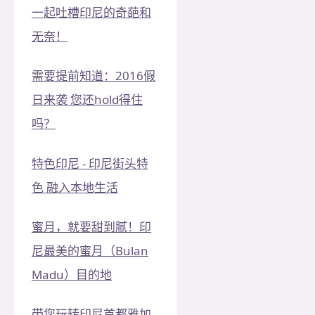
一起吐槽印尼的奇葩和
无奈！
需要提前知道：2016假
日来袭 您还hold得住
吗？
特色印尼 - 印尼街头特
色 融入本地生活
蜜月，就要甜到腻！印
尼最美的蜜月（Bulan
Madu）目的地
带您玩转印尼首都雅加