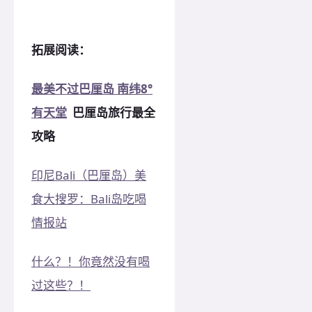
拓展阅读：
最美不过巴厘岛 南纬8°
有天堂
巴厘岛旅行最全
攻略
印尼Bali（巴厘岛）美
食大搜罗：Bali岛吃喝
情报站
什么？！你竟然没有喝
过这些？！