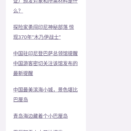
证）颁发对象和所需材料是什
么？
探险家勇闯印尼神秘部落 惊
现370年"木乃伊战士"
中国驻印尼登巴萨总领馆提醒
中国游客密切关注该馆发布的
最新提醒
中国最美滨海小城，景色堪比
巴厘岛
青岛海边藏着个小巴厘岛