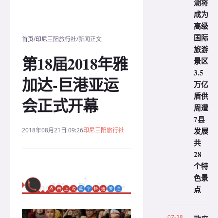
湖将
成为
高级
国际
/
/
首页
印尼三阳旅行社
新闻正文
旅游
第18届2018年雅
景区
3.5
加达-巨港亚运
万亿
盾供
会正式开幕
周遭
7县
发展
2018年08月21日 09:26
印尼三阳旅行社
共
28
个特
色景
点
07-28