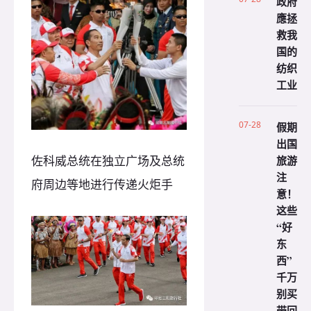
政府
應拯
救我
国的
纺织
工业
07-28
假期
出国
旅游
佐科威总统在独立广场及总统
注
府周边等地进行传递火炬手
意！
这些
“好
东
西”
千万
别买
带回