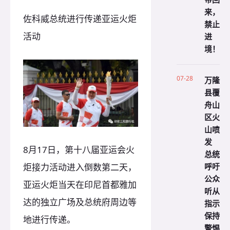
来，
佐科威总统进行传递亚运火炬
禁止
活动
进
境！
07-28
万隆
县覆
舟山
区火
山喷
发
8月17日，第十八届亚运会火
总统
呼吁
炬接力活动进入倒数第二天，
公众
亚运火炬当天在印尼首都雅加
听从
达的独立广场及总统府周边等
指示
保持
地进行传递。
警惕