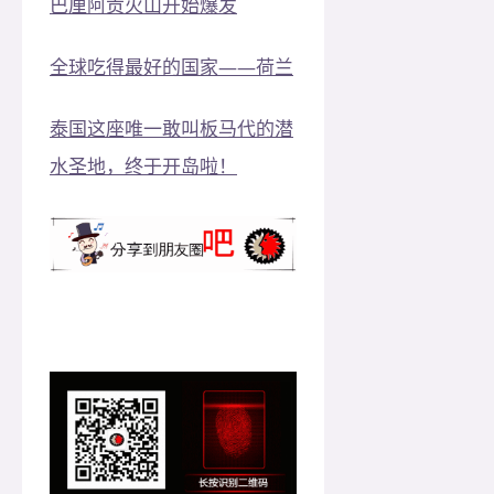
巴厘阿贡火山开始爆发
全球吃得最好的国家——荷兰
泰国这座唯一敢叫板马代的潜
水圣地，终于开岛啦！