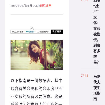
酒吧
“捡
2019年04月01日 00:02
印尼娱乐
尸”
文
化：
女孩
被性
侵，
到底
有多
容
易？
07-15
马尔
以下指南是一份数据表，其中
代夫
夜生
包含有关会见和约会印度尼西
活指
亚女孩的所有必要信息。这是
南
随着时间的推移人们问我的一