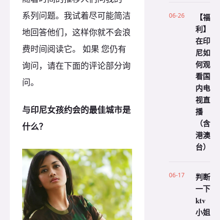
系列问题。我试着尽可能简洁
06-26
【福
利】
地回答他们，这样你就不会浪
在印
费时间阅读它。 如果 您仍有
尼如
何观
询问，请在下面的评论部分询
看国
问。
内电
视直
与印尼女孩约会的最佳城市是
播
（含
什么？
港澳
台）
06-17
判断
一下
ktv
小姐