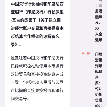
中国央行行长易纲和印度尼西
丨印
尼潜
亚银行（印尼央行）行长佩里
艇沉
·瓦吉约签署了《关于建立促
没，
进经常账户交易和直接投资本
53
人全
币结算合作框架的谅解备忘
遇难
录》。
04-29
印尼
这意味着中国央行和印尼央行
潜艇
殉难
已经就积极推动使用本币进行
艇员
双边贸易和直接投资结算达成
亲
一致，包括推动人民币与印尼
属：
“我
卢比间的直接兑换报价和银行
仍相
间交易等。
信我
的儿