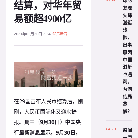
印尼
结算，对华年贸
发现
易额超4900亿
失踪
潜艇
残
2021年03月20日 23:49
印尼新闻
骸，
出事
原因
中国
潜艇
也遇
到，
为何
结局
在29国宣布人民币结算后，刚
悲
惨？
刚，人民币国际化又迎来捷
报。
周三（
9
月30
日）中国央
04-29
瞬间
行最新消息显示，9
月30
日，
一周