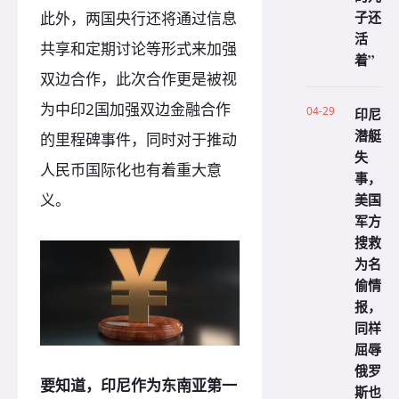
子还
此外，两国央行还将通过信息
活
共享和定期讨论等形式来加强
着”
双边合作，此次合作更是被视
为中印2国加强双边金融合作
04-29
印尼
潜艇
的里程碑事件，同时对于推动
失
人民币国际化也有着重大意
事，
义。
美国
军方
搜救
为名
偷情
报，
同样
屈辱
俄罗
要知道，印尼作为东南亚第一
斯也