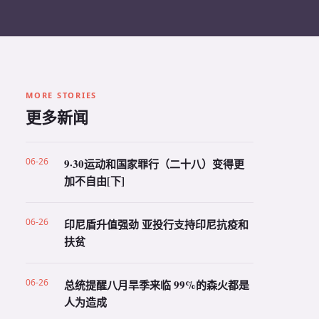
MORE STORIES
更多新闻
06-26
9·30运动和国家罪行（二十八）变得更
加不自由[下]
06-26
印尼盾升值强劲 亚投行支持印尼抗疫和
扶贫
06-26
总统提醒八月旱季来临 99%的森火都是
人为造成