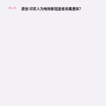
06-26
原创 印尼人为啥抢新冠逝者亲属遗体？