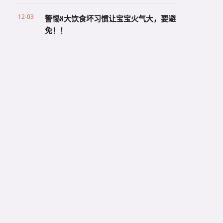
12-03
警惕8大饮食坏习惯让宝宝火气大，要避
免！！