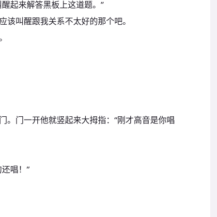
叫醒起来解答黑板上这道题。”
应该叫醒跟我关系不太好的那个吧。
。
门。门一开他就竖起来大拇指：“刚才高音是你唱
还唱！”