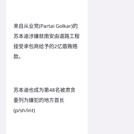
来自从业党(Partai Golkar)的
苏本迪涉嫌就南安由道路工程
接受承包商给予的2亿盾贿赂
款。
苏本迪也成为第48名被肃贪
委列为嫌犯的地方首长
(p/sh/int)