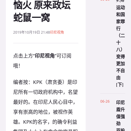
9·30
恼火 原来政坛
运动
蛇鼠一窝
和国
家罪
行
2019年10月19日 21:48
印尼视角
（二
十
八）
点击上方“
印尼视角
”可订阅
变得
更加
哦！
不自
由
编者按：KPK（肃贪委）是印
[下]
尼所有一切政府机构中，名望
最好的。在印尼人民心目中，
06-26
印尼
盾升
享有崇高的地位，被视作英
值强
雄。KPK的名字，的确令利益
劲
亚投