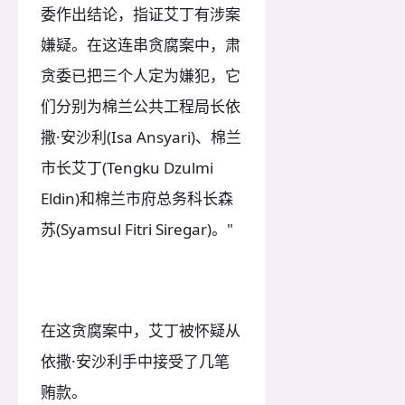
委作出结论，指证艾丁有涉案
嫌疑。在这连串贪腐案中，肃
贪委已把三个人定为嫌犯，它
们分别为棉兰公共工程局长依
撒·安沙利(Isa Ansyari)、棉兰
市长艾丁(Tengku Dzulmi
Eldin)和棉兰市府总务科长森
苏(Syamsul Fitri Siregar)。"
在这贪腐案中，艾丁被怀疑从
依撒·安沙利手中接受了几笔
贿款。