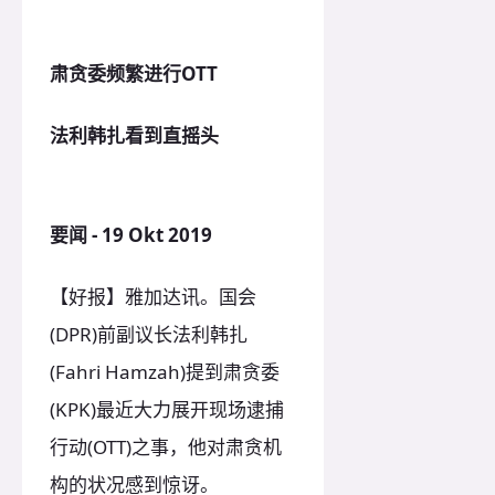
肃贪委频繁进行OTT
法利韩扎看到直摇头
要闻 - 19 Okt 2019
【好报】雅加达讯。国会
(DPR)前副议长法利韩扎
(Fahri Hamzah)提到肃贪委
(KPK)最近大力展开现场逮捕
行动(OTT)之事，他对肃贪机
构的状况感到惊讶。