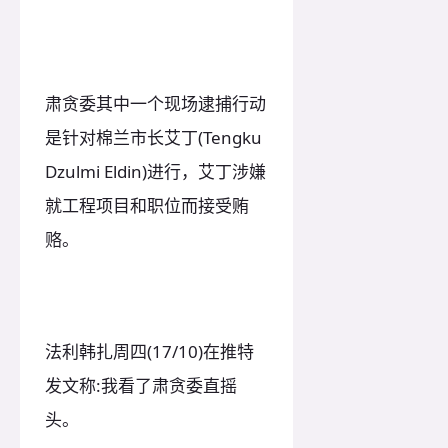
肃贪委其中一个现场逮捕行动
是针对棉兰市长艾丁(Tengku
Dzulmi Eldin)进行，艾丁涉嫌
就工程项目和职位而接受贿
赂。
法利韩扎周四(17/10)在推特
发文称:我看了肃贪委直摇
头。