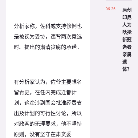
06-26
原创
印尼
人为
分析家称，佐科威支持修例也
啥抢
是被视为妥协，违背两次竞选
新冠
逝者
时。提出的肃清贪腐的承诺。
亲属
遗
体？
有分析家认为，佐爷主要想名
留青史，在任内完成迁都计
划，这牵涉到国会批准经费支
出及计划的可行性讨论，所以
对政客的无理要求，他不坚持
原则，没有坚守在肃贪委一