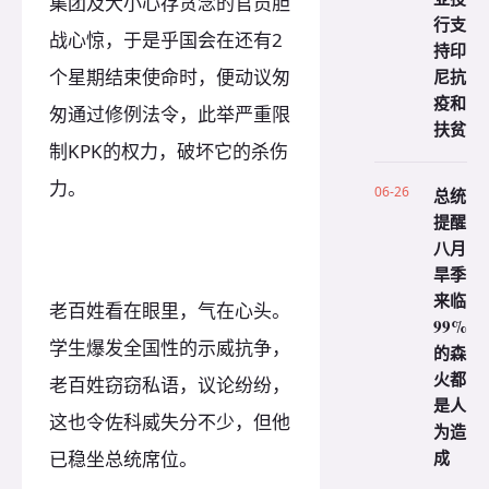
集团及大小心存贪念的官员胆
行支
战心惊，于是乎国会在还有2
持印
尼抗
个星期结束使命时，便动议匆
疫和
匆通过修例法令，此举严重限
扶贫
制KPK的权力，破坏它的杀伤
力。
06-26
总统
提醒
八月
旱季
来临
老百姓看在眼里，气在心头。
99%
学生爆发全国性的示威抗争，
的森
火都
老百姓窃窃私语，议论纷纷，
是人
这也令佐科威失分不少，但他
为造
成
已稳坐总统席位。