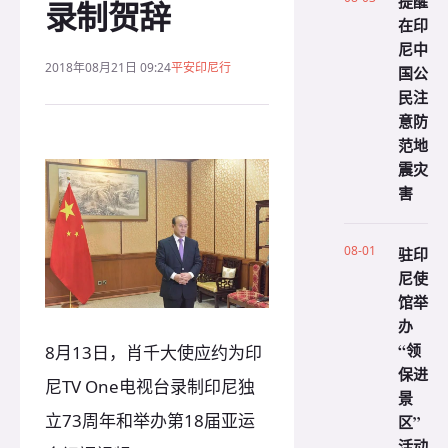
提醒
录制贺辞
在印
尼中
2018年08月21日 09:24
平安印尼行
国公
民注
意防
范地
震灾
害
08-01
驻印
尼使
馆举
办
“领
8月13日，肖千大使应约为印
保进
尼TV One电视台录制印尼独
景
立73周年和举办第18届亚运
区”
活动