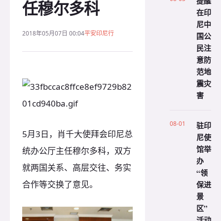
提醒
任穆尔多科
在印
尼中
2018年05月07日 00:04
平安印尼行
国公
民注
意防
范地
震灾
害
08-01
驻印
5月3日，肖千大使拜会印尼总
尼使
馆举
统办公厅主任穆尔多科，双方
办
就两国关系、高层交往、务实
“领
合作等交换了意见。
保进
景
区”
活动