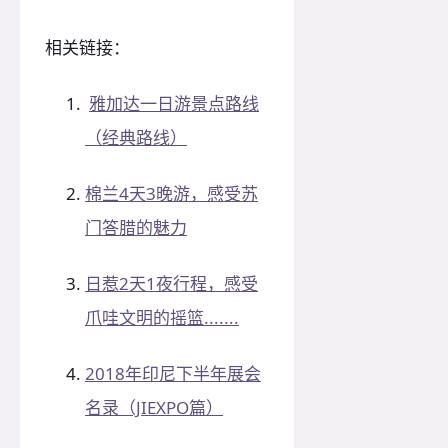
相关链接：
雅加达一日游景点路线
（经典路线）
棉兰4天3晚游，感受苏
门答腊的魅力
日惹2天1夜行程，感受
爪哇文明的摇篮.......
2018年印尼下半年展会
名录（JIEXPO篇）