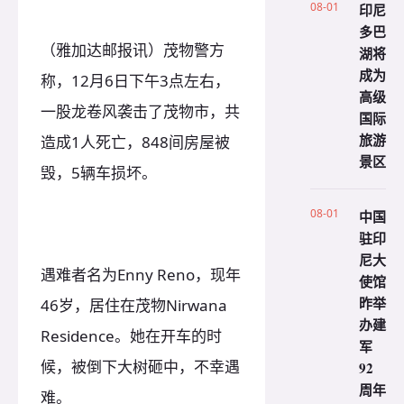
08-01
印尼
多巴
（雅加达邮报讯）茂物警方
湖将
成为
称，12月6日下午3点左右，
高级
一股龙卷风袭击了茂物市，共
国际
旅游
造成1人死亡，848间房屋被
景区
毁，5辆车损坏。
08-01
中国
驻印
尼大
遇难者名为Enny Reno，现年
使馆
昨举
46岁，居住在茂物Nirwana
办建
Residence。她在开车的时
军
候，被倒下大树砸中，不幸遇
92
周年
难。