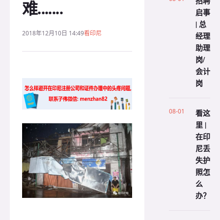
招聘
难.......
启事
| 总
2018年12月10日 14:49
看印尼
经理
助理
岗/
会计
岗
08-01
看这
里 |
在印
尼丢
失护
照怎
么
办？