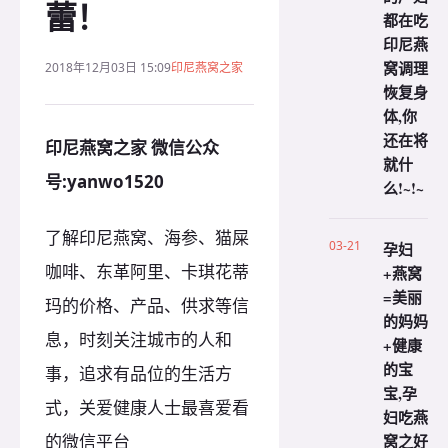
蕾！
都在吃
印尼燕
窝调理
2018年12月03日 15:09
印尼燕窝之家
恢复身
体,你
还在将
印尼燕窝之家 微信公众
就什
号:yanwo1520
么!~!~
了解印尼燕窝、海参、猫屎
03-21
孕妇
咖啡、东革阿里、卡琪花蒂
+燕窝
=美丽
玛的价格、产品、供求等信
的妈妈
息，时刻关注城市的人和
+健康
的宝
事，追求有品位的生活方
宝,孕
式，关爱健康人士最喜爱看
妇吃燕
窝之好
的微信平台