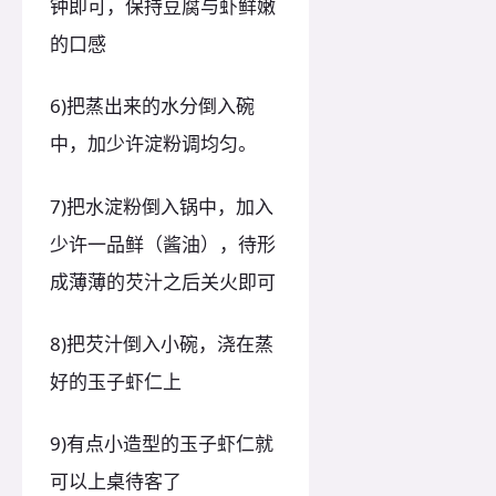
钟即可，保持豆腐与虾鲜嫩
的口感
6)把蒸出来的水分倒入碗
中，加少许淀粉调均匀。
7)把水淀粉倒入锅中，加入
少许一品鲜（酱油），待形
成薄薄的芡汁之后关火即可
8)把芡汁倒入小碗，浇在蒸
好的玉子虾仁上
9)有点小造型的玉子虾仁就
可以上桌待客了