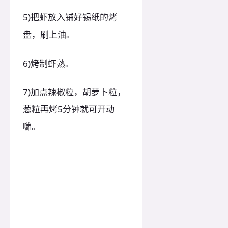
5)把虾放入铺好锡纸的烤
盘，刷上油。
6)烤制虾熟。
7)加点辣椒粒，胡萝卜粒，
葱粒再烤5分钟就可开动
囖。