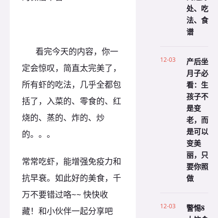
处、吃
法、食
谱
看完今天的内容，你一
12-03
产后坐
定会惊叹，简直太完美了，
月子必
所有虾的吃法，几乎全都包
看：生
孩子不
括了，入菜的、零食的、红
是变
烧的、蒸的、炸的、炒
老，而
是可以
的。。。
变美
丽，只
常常吃虾，能增强免疫力和
要你照
抗早衰。如此好的美食，千
做
万不要错过咯~~ 快快收
12-03
警惕8
藏！和小伙伴一起分享吧