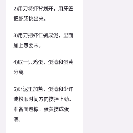
2)用刀将虾背划开，用牙签
把虾肠挑出来。
3)用刀把虾仁剁成泥，里面
加上葱姜末。
4)取一只鸡蛋，蛋清和蛋黄
分离。
5)虾泥里加盐，蛋清和少许
淀粉顺时间方向搅拌上劲。
准备面包糠。蛋黄搅成蛋
液。