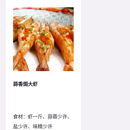
蒜香焗大虾
食材：虾一斤、蒜蓉少许、
盐少许、味精少许