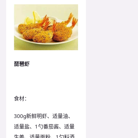
琵琶虾
食材：
300g新鲜明虾、适量油、
适量盐、1勺番茄酱、适量
生姜、适量面粉、1勺料酒