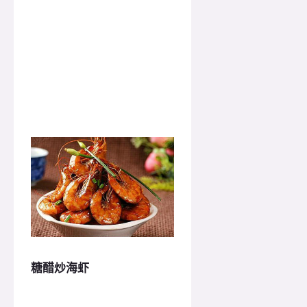
糖醋炒海虾