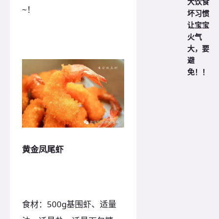
大饮食
~！
坏习惯
让宝宝
火气
大，要
避
免！！
黄金凤尾虾
食材：500g基围虾、适量