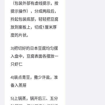
（包装外部有虚线提示，按
提示操作），分成两段后，
拎起包装底部，轻轻把豆腐
放到案板上，切成1厘米厚
度的片状。
3)把切好的日本豆腐均匀摆
入盘中，豆腐表面各摆放一
只虾仁
4)装点青豆，撒少许盐，准
备入蒸屉
5)上锅蒸，锅开后三、五分