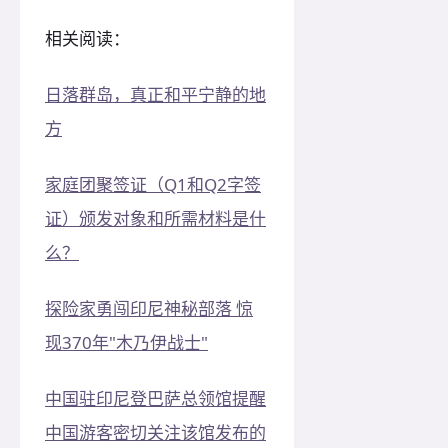
相关阅读：
日落群岛，真正和平宁静的地
方
家庭团聚签证（Q1和Q2字签
证）颁发对象和所需材料是什
么？
探险家勇闯印尼神秘部落 惊
现370年"木乃伊战士"
中国驻印尼登巴萨总领馆提醒
中国游客密切关注该馆发布的