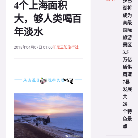
多巴
4个上海面积
湖将
大，够人类喝百
成为
高级
年淡水
国际
旅游
景区
2018年04月07日 01:00
印尼三阳旅行社
3.5
万亿
盾供
周遭
7县
发展
共
28
个特
色景
点