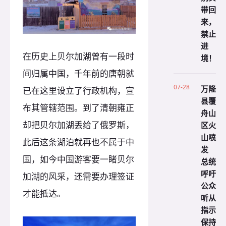
带回
来，
禁止
进
在历史上贝尔加湖曾有一段时
境！
间归属中国，千年前的唐朝就
07-28
万隆
已在这里设立了行政机构，宣
县覆
布其管辖范围。到了清朝雍正
舟山
却把贝尔加湖丢给了俄罗斯，
区火
山喷
此后这条湖泊就再也不属于中
发
国，如今中国游客要一睹贝尔
总统
呼吁
加湖的风采，还需要办理签证
公众
才能抵达。
听从
指示
保持