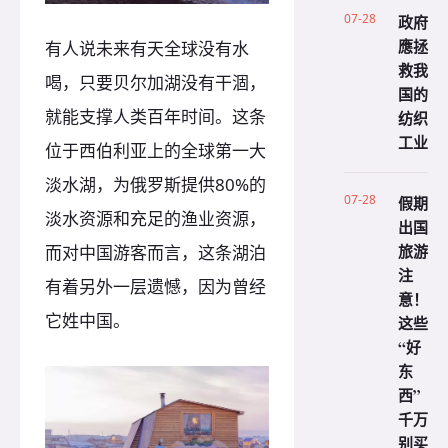
07-28
政府
應拯
有人说未来有天全球没有水
救我
喝，只要贝尔加湖没有干涸，
国的
就能支撑人类百年时间。这条
纺织
工业
位于西伯利亚上的全球第一大
淡水湖，为俄罗斯提供80%的
07-28
假期
淡水资源和充足的渔业资源，
出国
旅游
而对中国游客而言，这条湖泊
注
有着另外一层遗憾，因为曾经
意！
它姓中国。
这些
“好
东
西”
千万
别买