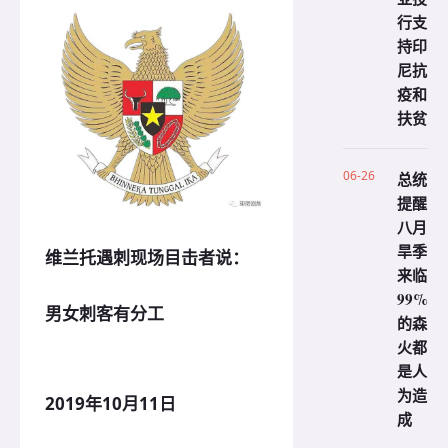
行支
持印
尼抗
疫和
扶贫
06-26
总统
提醒
八月
旱季
维兰托遇刺现场目击者说：
来临
99%
男女刺客有分工
的森
火都
是人
为造
2019年10月11日
成