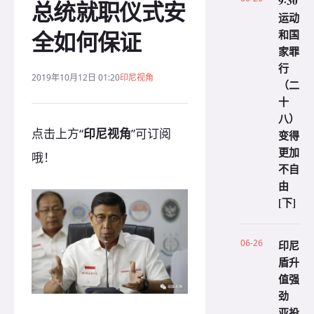
9·30
总统就职仪式安
运动
全如何保证
和国
家罪
行
2019年10月12日 01:20
印尼视角
（二
十
八）
点击上方“
印尼视角
”可订阅
变得
更加
哦！
不自
由
[下]
06-26
印尼
盾升
值强
劲
亚投