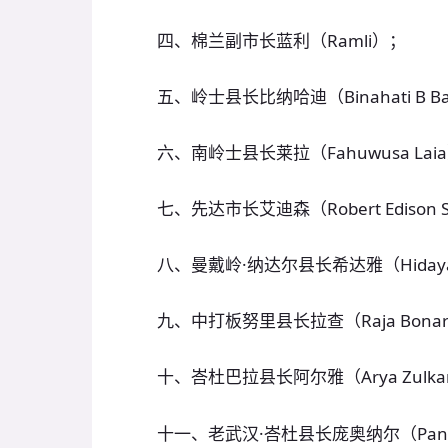
四、棉兰副市长蓝利（Ramli）；
五、岭士县长比纳哈迪（Binahati B B
六、南岭士县长莱拉（Fahuwusa Lai
七、先达市长艾迪森（Robert Edison S
八、曼戴岭·纳达尔县长希达雅（Hidayat
九、中打板努里县长拉查（Raja Bonara
十、峇杜巴拉县长阿尔雅（Arya Zulka
十一、老武汉·峇杜县长庞奥纳尔（Pangon