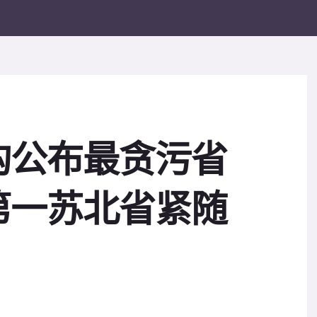
构公布最贪污省
第一苏北省紧随