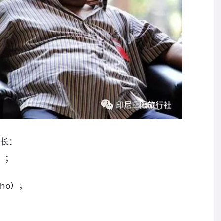
首长：
n）；
oho）；