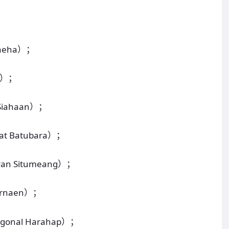
aeha）；
a）；
iahaan）；
 Batubara）；
n Situmeang）；
rnaen）；
al Harahap）；