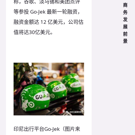
称，谷歌、淡马锡和美团点评
商
等参投 Go-Jek 最新一轮融资，
务
发
融资金额达 12 亿美元，公司估
展
值将达30亿美元。
前
景
印尼出行平台Go-Jek（图片来