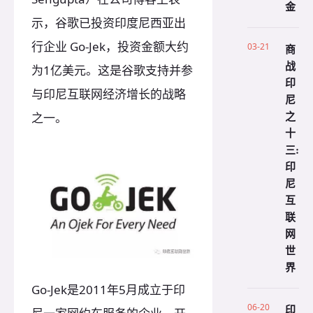
金
示，谷歌已投资印度尼西亚出
行企业 Go-Jek，投资金额大约
03-21
商
战
为1亿美元。这是谷歌支持并参
印
与印尼互联网经济增长的战略
尼
之
之一。
十
三:
印
尼
互
联
网
世
界
Go-Jek是2011年5月成立于印
06-20
印