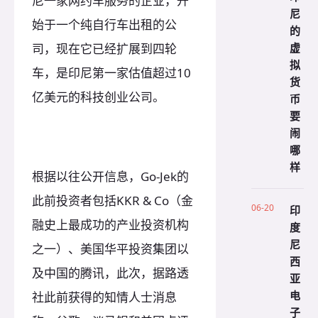
尼一家网约车服务的企业，开
尼
始于一个纯自行车出租的公
的
虚
司，现在它已经扩展到四轮
拟
车，是印尼第一家估值超过10
货
亿美元的科技创业公司。
币
要
闹
哪
样
根据以往公开信息，Go-Jek的
此前投资者包括KKR & Co（金
06-20
印
融史上最成功的产业投资机构
度
尼
之一）、美国华平投资集团以
西
及中国的腾讯，此次，据路透
亚
电
社此前获得的知情人士消息
子