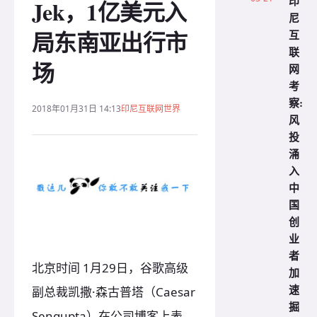
印
Jek，1亿美元入
尼
局东南亚出行市
互
联
场
网
考
察:
2018年01月31日 14:13
印尼互联网世界
风
投
涌
入
中
国
创
业
者
北京时间 1月29日，谷歌高级
加
速
副总裁凯撒·森古普塔（Caesar
掘
Sengupta）在公司博客上表