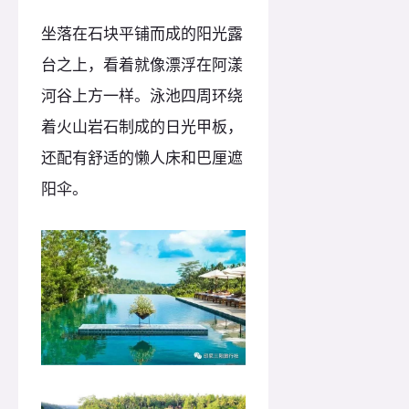
坐落在石块平铺而成的阳光露
台之上，看着就像漂浮在阿漾
河谷上方一样。泳池四周环绕
着火山岩石制成的日光甲板，
还配有舒适的懒人床和巴厘遮
阳伞。