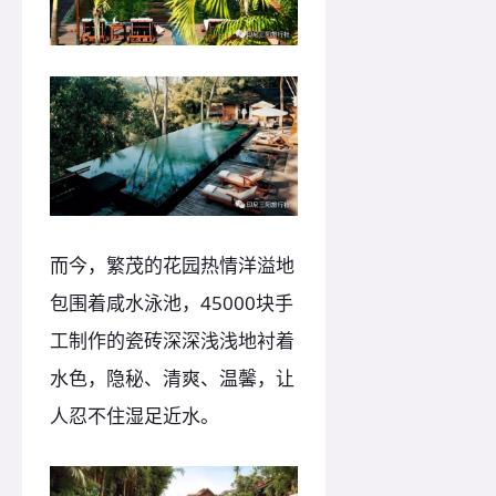
而今，繁茂的花园热情洋溢地
包围着咸水泳池，45000块手
工制作的瓷砖深深浅浅地衬着
水色，隐秘、清爽、温馨，让
人忍不住湿足近水。