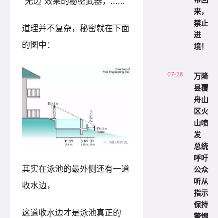
“无边”效果的秘密武器，......
来，
禁止
道理并不复杂，秘密就在下面
进
的图中：
境！
07-28
万隆
县覆
舟山
区火
山喷
发
总统
呼吁
其实在泳池的最外侧还有一道
公众
听从
收水边，
指示
保持
这道收水边才是泳池真正的
警惕