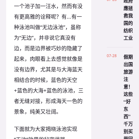
政府
一个池子加一汪水，然而有没
應拯
救我
有更高雅的诠释呢？有...有一
国的
种泳池叫做“无边泳池”，虽称
纺织
为“无边”，并非说它真没有
工业
边，而是边界被巧妙的隐藏了
07-28
假期
起来，肉眼看上去感觉就像是
出国
没有边界，尤其是与大海蓝天
旅游
注
相结合的时候，蓝色的天空
意！
+蓝色的大海+蓝色的泳池，三
这些
者无缝对接，形成海天一色的
“好
东
景象，纯美又壮阔。
西”
千万
下面就为大家揭晓泳池实现
别买
带回