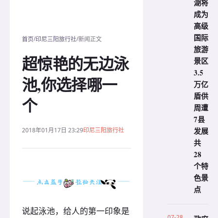
湖将
成为
高级
国际
/
/
首页
印尼三阳旅行社
新闻正文
旅游
超惊艳的无边泳
景区
3.5
池,你选择哪一
万亿
盾供
个
周遭
7县
发展
2018年01月17日 23:29
印尼三阳旅行社
共
28
个特
色景
点
说起泳池，给人的第一印象是
07-28