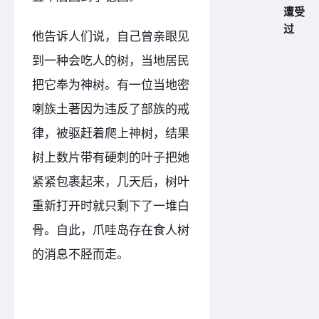
遭受
过
他告诉人们说，自己曾亲眼见
到一种会吃人的树，当地居民
把它奉为神树。有一位当地密
喇族土著因为违反了部族的戒
律，被驱赶着爬上神树，结果
树上数片带有硬刺的叶子把她
紧紧包裹起来，几天后，树叶
重新打开时就只剩下了一堆白
骨。自此，爪哇岛存在食人树
的消息不胫而走。