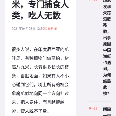
印尼
米，专门捕食人
发现
类，吃人无数
失踪
潜艇
残
2021年04月08日 12:30
印尼新闻
骸，
出事
原因
很多人说，在印度尼西亚的爪
中国
潜艇
哇岛，有种植物叫做奠柏，树
也遇
高八九米，长着很多长长的枝
到，
为何
条，垂贴地面，如果有人不小
结局
心碰到它们，树上所有的枝会
悲
象魔爪似地向同一个方向伸过
惨？
来，把人卷住，而且越缠越
04-29
瞬间
紧，使人脱不了身。
一周