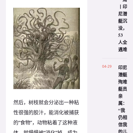
丨印
尼潜
艇沉
没，
53
人全
遇难
04-29
印尼
潜艇
殉难
艇员
亲
然后，树枝就会分泌出一种粘
属：
“我
性很强的胶汁，能消化被捕获
仍相
的“食物”，动物粘着了这种液
信我
的儿
体，就慢慢被“消化”掉，成为