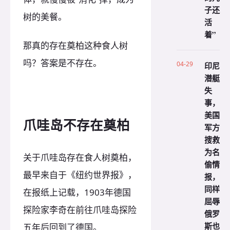
子还
树的美餐。
活
着”
那真的存在奠柏这种食人树
吗？答案是不存在。
04-29
印尼
潜艇
失
事，
美国
爪哇岛不存在奠柏
军方
搜救
为名
关于爪哇岛存在食人树奠柏，
偷情
最早来自于《纽约世界报》，
报，
同样
在报纸上记载，1903年德国
屈辱
探险家李奇在前往爪哇岛探险
俄罗
斯也
五年后回到了德国。