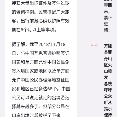
接获大量出境证件及签注过期
带回
来，
的咨询样例。民警提醒广大旅
禁止
客，出行前务必确认护照有效
进
期在6个月以上等事项。
境！
据了解，截至2018年1月18
07-28
万隆
县覆
日，与中国互免普通护照签证
舟山
国家和单方面允许中国公民免
区火
签入境国家或地区以及单方面
山喷
发
允许中国公民办理落地签证国
总统
家和地区已经多达68个。中国
呼吁
公众
公民可以说走就走的出境游选
听从
择越来越多了。但部分公民在
指示
保持
口岸出境时却被拦了下来。