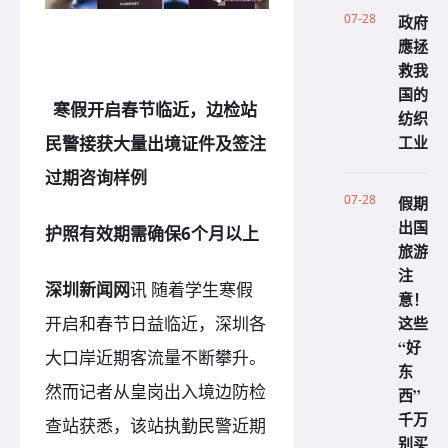
07-28
政府
應拯
救我
国的
寒假开启春节临近，边检站
纺织
工业
民警接获大量出境证件及签注
过期咨询样例
07-28
假期
出国
护照有效期需确保6个月以上
旅游
注
深圳新闻网
讯 随着学生寒假
意！
开启和春节日益临近，深圳各
这些
“好
大口岸近期客流量不断攀升。
东
然而记者从皇岗出入境边防检
西”
千万
查站获悉，该站执勤民警近期
别买