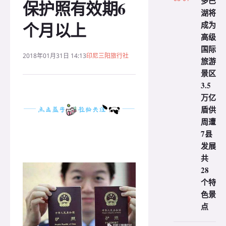
多巴
保护照有效期6
湖将
个月以上
成为
高级
国际
2018年01月31日 14:13
印尼三阳旅行社
旅游
景区
3.5
万亿
盾供
周遭
7县
发展
共
28
个特
色景
点