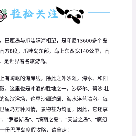
巴厘岛与爪哇隔海相望，是印尼13600多个岛
南方8度，爪哇岛东部，岛上东西宽140公里，南
²，是世界着名旅游岛。
上有崎岖的海岸线，除此之外沙滩，海水、和阳
假，这里也是冲浪的胜地之一。沙努尔、努沙-杜
的海滨浴场，这里沙细滩阔、海水湛蓝清澈。每
巴厘岛万种风情，景物甚为绮丽。因此，它还享
、“罗曼斯岛”、“绮丽之岛”、“天堂之岛”、“魔幻
有一份巴厘岛度假攻略，请拿走！