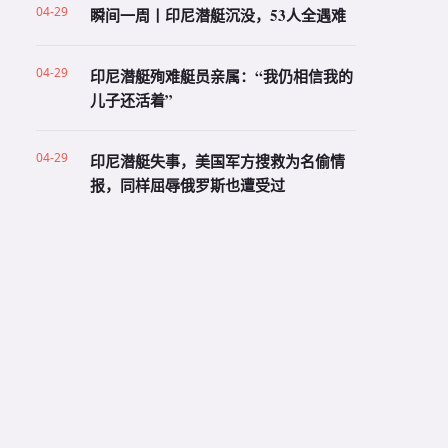
04-29
瞬间一周丨印尼潜艇沉没，53人全遇难
04-29
印尼潜艇殉难艇员亲属：“我仍相信我的
儿子还活着”
04-29
印尼潜艇失事，美国军方搜救为名偷情
报，同样屈辱俄罗斯也遭受过