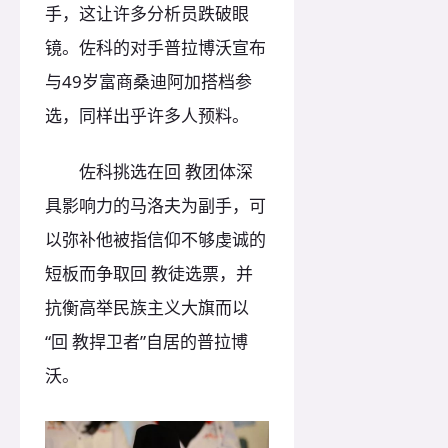
手，这让许多分析员跌破眼
镜。佐科的对手普拉博沃宣布
与49岁富商桑迪阿加搭档参
选，同样出乎许多人预料。
佐科挑选在回 教团体深
具影响力的马洛夫为副手，可
以弥补他被指信仰不够虔诚的
短板而争取回 教徒选票，并
抗衡高举民族主义大旗而以
“回 教捍卫者”自居的普拉博
沃。