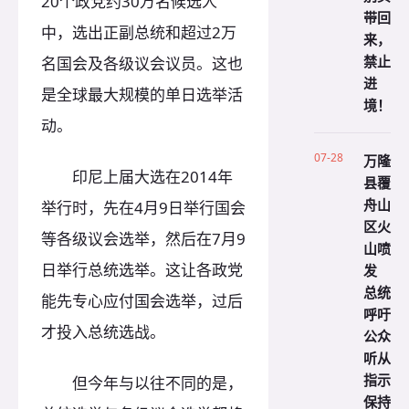
20个政党约30万名候选人
带回
中，选出正副总统和超过2万
来，
禁止
名国会及各级议会议员。这也
进
是全球最大规模的单日选举活
境！
动。
07-28
万隆
印尼上届大选在2014年
县覆
舟山
举行时，先在4月9日举行国会
区火
等各级议会选举，然后在7月9
山喷
日举行总统选举。这让各政党
发
总统
能先专心应付国会选举，过后
呼吁
才投入总统选战。
公众
听从
指示
但今年与以往不同的是，
保持