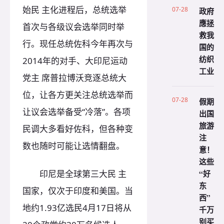
始民 主化进程后，总统选举
07-28
政府
應拯
首次与各级议会选举同时举
救我
行。现任总统佐科今年再次与
国的
纺织
2014年的对手、大印尼运动
工业
党主 席普拉博沃竞逐总统大
位，让各方更关注总统选举而
07-28
假期
让议会选举备受“冷落”。各项
出国
旅游
民调大多看好佐科，但各种变
注
数也随时可能让选情翻盘。
意！
这些
印尼是全球第三大民 主
“好
东
国家，仅次于印度和美国。当
西”
地约1.93亿选民4月17日将从
千万
别买