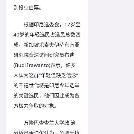
别投空白票。
根据印尼选委会，17岁至
40岁的年轻选民占选民总数四
成。新加坡尤索夫伊萨东南亚
研究院资深访问研究员布迪
(Budi Irawanto)表示，许多
人认为这群“年轻但缺乏信念”
的千禧世代将是印尼今年选举
的关键选民，他们因此成为各
方极力争取的对象。
万隆巴查查兰大学政 治
分析员伊迪尔认为，争取千禧