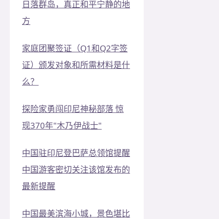
日落群岛，真正和平宁静的地
方
家庭团聚签证（Q1和Q2字签
证）颁发对象和所需材料是什
么？
探险家勇闯印尼神秘部落 惊
现370年"木乃伊战士"
中国驻印尼登巴萨总领馆提醒
中国游客密切关注该馆发布的
最新提醒
中国最美滨海小城，景色堪比