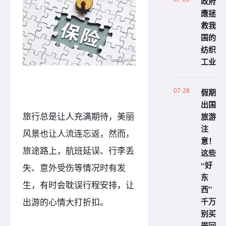
政府
應拯
救我
国的
纺织
工业
07-28
假期
出国
旅行总是让人充满期待，美丽
旅游
注
风景也让人流连忘返，然而，
意！
旅途路上，航班延误、行李丢
这些
“好
失、意外受伤等情况时有发
东
生，有时会耽误行程安排，让
西”
千万
出游的心情大打折扣。
别买
带回