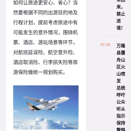
如何让旅途更安心、省心？当
来，
然要根据不同的出游目的地及
禁止
进
行程计划，提前考虑旅途中有
境！
可能发生的意外情况，围绕机
票、酒店、游玩场景等环节，
07-28
万隆
对航班延误险、航空意外险、
县覆
舟山
酒店取消险、行李损失险等旅
区火
游保险做统一规划购买。
山喷
发
总统
呼吁
公众
听从
指示
保持
警惕