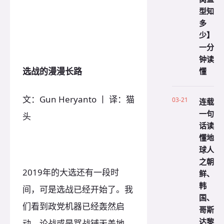
型知
多
少】
一分
钟读
选战的漫漫长路
懂
文：Gun Heryanto 丨 译：猫
03-21
连载
一句
头
话读
懂地
球人
之朝
2019年的大选还有一段时
鲜、
韩
间，可是选战已经开始了。我
国、
们看到政党机器已经轰然启
哥斯
达黎
动，论战或是骂战铺天盖地，