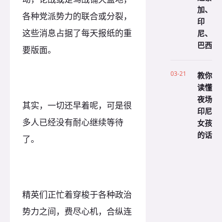
加、
各种党派势力的联合或分裂，
印
这些消息占据了每天报纸的重
尼、
巴西
要版面。
03-21
教你
读懂
夜场
其实，一切还早着呢，可是很
印尼
多人已经没有耐心继续等待
女孩
的话
了。
精英们正忙着穿梭于各种政治
势力之间，费尽心机，合纵连