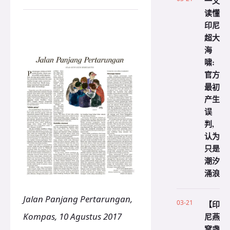
一文
读懂
印尼
超大
海
啸:
官方
最初
产生
误
判,
认为
只是
潮汐
涌浪
Jalan Panjang Pertarungan,
03-21
【印
Kompas, 10 Agustus 2017
尼燕
窝盏