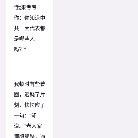
“我来考考
你：你知道中
共一大代表都
是哪些人
吗？”
我顿时有些瞢
圈，迟疑了片
刻，怯怯应了
一句：“知
道。”老人家
满腹狐疑，逼