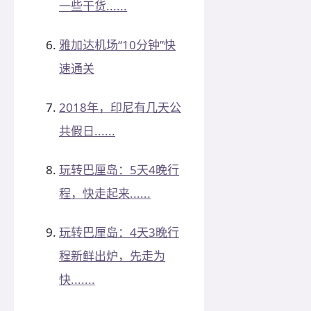
一些干货......
雅加达机场“10分钟”快
速通关
2018年，印尼有几天公
共假日......
玩转巴厘岛：5天4晚行
程，快走起来......
玩转巴厘岛：4天3晚行
程新鲜出炉，先走为
快.......