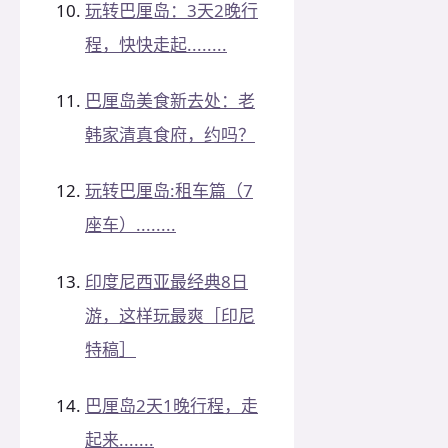
玩转巴厘岛：3天2晚行
程，快快走起........
巴厘岛美食新去处：老
韩家清真食府，约吗？
玩转巴厘岛:租车篇（7
座车）........
印度尼西亚最经典8日
游，这样玩最爽［印尼
特稿］
巴厘岛2天1晚行程，走
起来.......