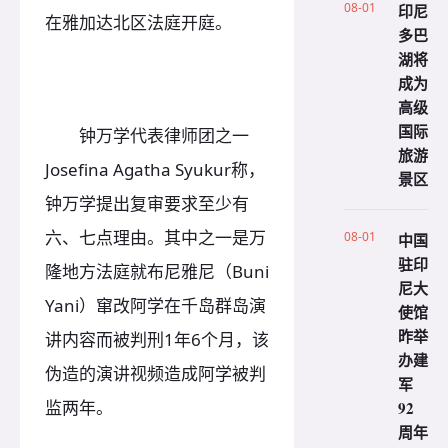
08-01
印尼
在雅加达北区法庭开庭。
多巴
湖将
成为
高级
国际
钟万学代表律师团之一
旅游
Josefina Agatha Syukur称，
景区
钟万学提出复审要求至少有
六、七点理由。其中之一是万
08-01
中国
驻印
隆地方法庭就布尼雅尼（Buni
尼大
Yani）窜改阿学在千岛群岛演
使馆
昨举
讲内容而被判刑1年6个月，该
办建
伪造的演讲视频造成阿学被判
军
监两年。
92
周年