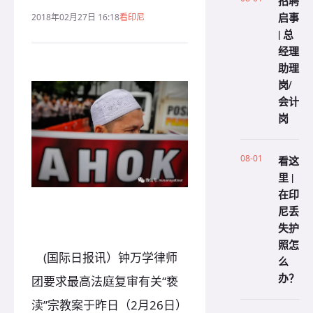
招聘
启事
2018年02月27日 16:18
看印尼
| 总
经理
助理
岗/
会计
岗
08-01
看这
里 |
在印
尼丢
失护
照怎
(国际日报讯）钟万学律师
么
办？
团要求最高法庭复审有关“亵
渎”宗教案于昨日（2月26日）