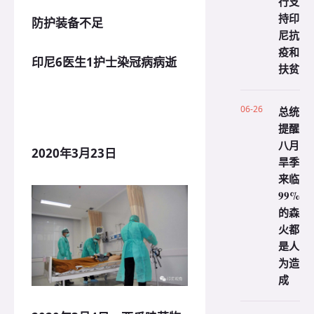
行支
持印
防护装备不足
尼抗
疫和
印尼6医生1护士染冠病病逝
扶贫
06-26
总统
提醒
八月
2020年3月23日
旱季
来临
99%
的森
火都
是人
为造
成