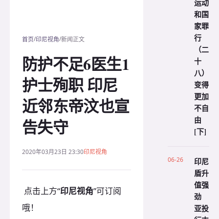
运动
和国
家罪
行
/
/
首页
印尼视角
新闻正文
（二
防护不足6医生1
十
八）
护士殉职 印尼
变得
更加
近邻东帝汶也宣
不自
由
告失守
[下]
2020年03月23日 23:30
印尼视角
06-26
印尼
盾升
值强
点击上方“
印尼视角
”可订阅
劲
哦！
亚投