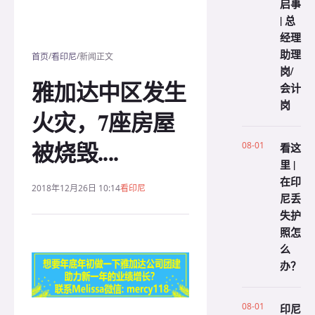
启事
| 总
经理
助理
/
/
首页
看印尼
新闻正文
岗/
雅加达中区发生
会计
岗
火灾，7座房屋
被烧毁....
08-01
看这
里 |
在印
2018年12月26日 10:14
看印尼
尼丢
失护
照怎
么
办？
08-01
印尼