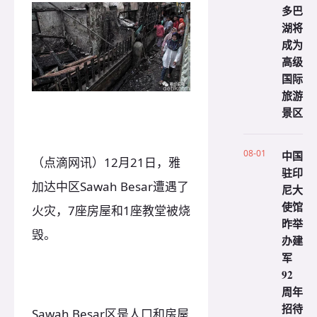
多巴
湖将
成为
高级
国际
旅游
景区
08-01
中国
（点滴网讯）12月21日，雅
驻印
加达中区Sawah Besar遭遇了
尼大
使馆
火灾，7座房屋和1座教堂被烧
昨举
毁。
办建
军
92
周年
招待
Sawah Besar区是人口和房屋