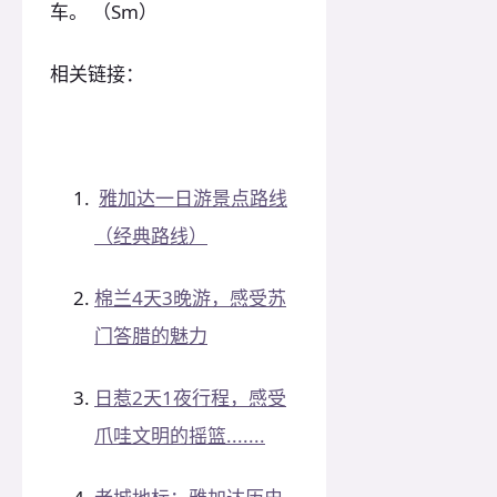
车。 （Sm）
相关链接：
雅加达一日游景点路线
（经典路线）
棉兰4天3晚游，感受苏
门答腊的魅力
日惹2天1夜行程，感受
爪哇文明的摇篮.......