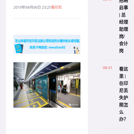
招聘
启事
2019年04月06日 23:25
看印尼
| 总
经理
助理
岗/
会计
岗
08-01
看这
里 |
在印
尼丢
失护
照怎
么
办？