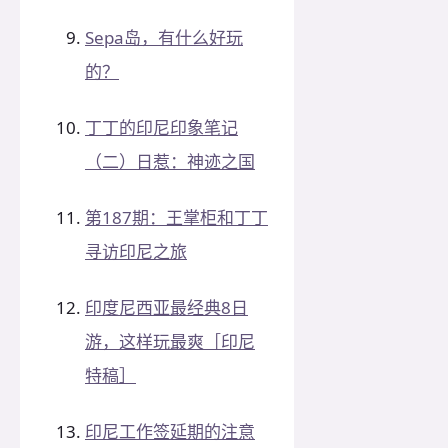
Sepa岛，有什么好玩
的？
丁丁的印尼印象笔记
（二）日惹：神迹之国
第187期：王掌柜和丁丁
寻访印尼之旅
印度尼西亚最经典8日
游，这样玩最爽［印尼
特稿］
印尼工作签延期的注意