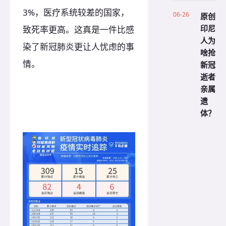
3%，医疗系统较差的国家，
06-26
原创
印尼
致死率更高。这真是一件比感
人为
染了新冠肺炎更让人忧虑的事
啥抢
情。
新冠
逝者
亲属
遗
体？