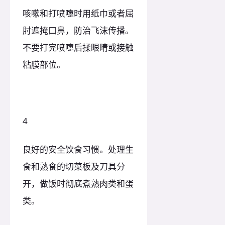
咳嗽和打喷嚏时用纸巾或者屈
肘遮掩口鼻，防治飞沫传播。
不要打完喷嚏后揉眼睛或接触
粘膜部位。
4
良好的安全饮食习惯。处理生
食和熟食的切菜板及刀具分
开，做饭时彻底煮熟肉类和蛋
类。