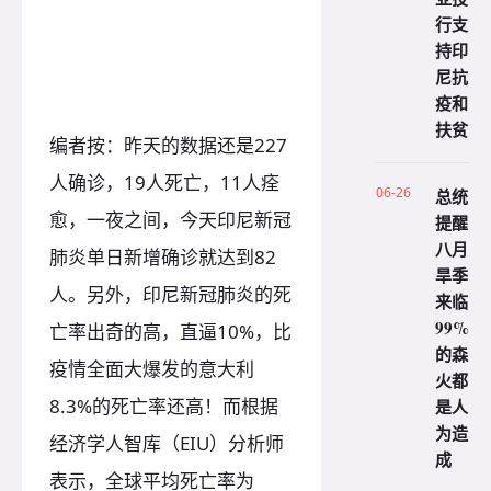
行支
持印
尼抗
疫和
扶贫
编者按：昨天的数据还是227
人确诊，19人死亡，11人痊
06-26
总统
愈，一夜之间，今天印尼新冠
提醒
八月
肺炎单日新增确诊就达到82
旱季
人。另外，印尼新冠肺炎的死
来临
99%
亡率出奇的高，直逼10%，比
的森
疫情全面大爆发的意大利
火都
8.3%的死亡率还高！而根据
是人
为造
经济学人智库（EIU）分析师
成
表示，全球平均死亡率为