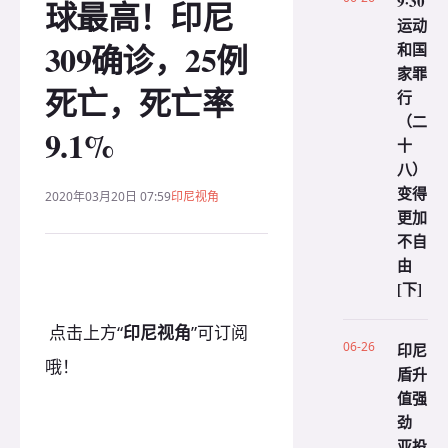
9·30
球最高！印尼
运动
309确诊，25例
和国
家罪
死亡，死亡率
行
（二
9.1%
十
八）
变得
2020年03月20日 07:59
印尼视角
更加
不自
由
[下]
点击上方“
印尼视角
”可订阅
06-26
印尼
哦！
盾升
值强
劲
亚投