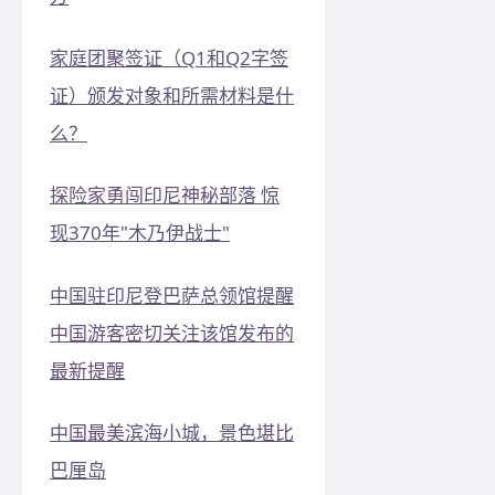
家庭团聚签证（Q1和Q2字签
证）颁发对象和所需材料是什
么？
探险家勇闯印尼神秘部落 惊
现370年"木乃伊战士"
中国驻印尼登巴萨总领馆提醒
中国游客密切关注该馆发布的
最新提醒
中国最美滨海小城，景色堪比
巴厘岛