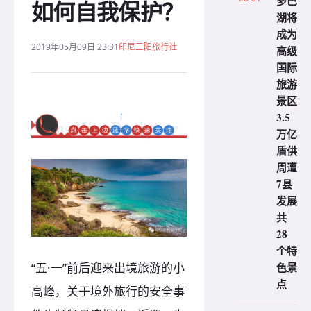
多巴
如何自我保护？
湖将
成为
2019年05月09日 23:31
印尼三阳旅行社
高级
国际
旅游
景区
3.5
万亿
盾供
周遭
7县
发展
共
28
个特
“五·一”前后迎来出境旅游的小
色景
点
高峰，关于境外旅行的安全事