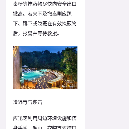
桌椅等掩蔽物尽快向安全出口
撤离。若来不及撤离则应趴
下、蹲下或隐蔽在有效掩蔽物
后，报警并等待救援。
遭遇毒气袭击
应迅速利用周边环境设施和随
身手帕、毛巾、衣物等遮掩口