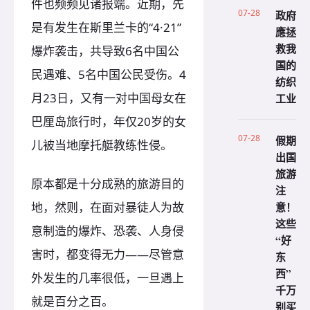
件也频频见诸报端。近期，先
07-28
政府
是有发生在斯里兰卡的“4·21”
應拯
救我
爆炸袭击，共导致6名中国公
国的
民遇难、5名中国公民受伤。4
纺织
月23日，又有一对中国母女在
工业
巴厘岛旅行时，年仅20岁的女
07-28
假期
儿被当地摩托艇教练性侵。
出国
旅游
原本都是十分成熟的旅游目的
注
意！
地，然则，在面对暴徒人为故
这些
意制造的爆炸、恐袭、人身侵
“好
害时，都变得无力——尽管意
东
西”
外发生的几率很低，一旦遇上
千万
就是百分之百。
别买