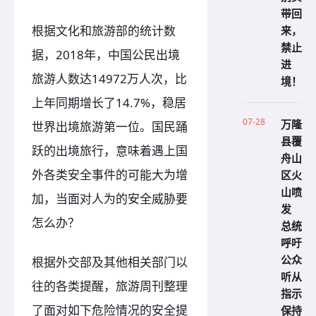
带回
来，
根据文化和旅游部的统计数
禁止
据，2018年，中国公民出境
进
旅游人数达14972万人次，比
境！
上年同期增长了14.7%，稳居
07-28
万隆
世界出境旅游第一位。国民踊
县覆
跃的出境旅行，意味着遇上国
舟山
外各类安全事件的可能大为增
区火
山喷
加，当面对人为的安全威胁要
发
怎么办？
总统
呼吁
公众
根据外交部及其他相关部门以
听从
往的各类提醒，旅游周刊整理
指示
了面对如下危险情况的安全提
保持