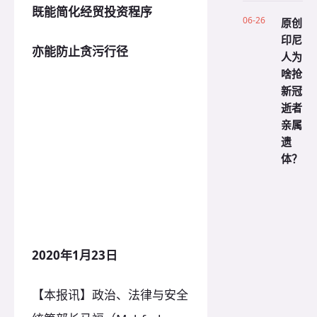
既能简化经贸投资程序
06-26
原创
印尼
亦能防止贪污行径
人为
啥抢
新冠
逝者
亲属
遗
体？
2020年1月23日
【本报讯】政治、法律与安全