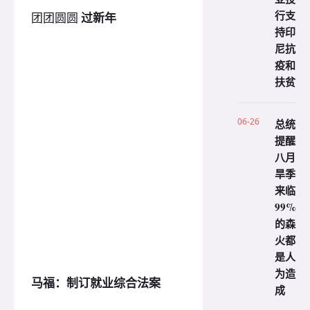
行支
团团圆圆
过新年
持印
尼抗
疫和
扶贫
06-26
总统
提醒
八月
旱季
来临
99%
的森
火都
是人
为造
马福：制订就业综合法案
成