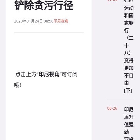
9·30
铲除贪污行径
运动
和国
2020年01月24日 08:56
印尼视角
家罪
行
（二
十
八）
变得
更加
点击上方“
印尼视角
”可订阅
不自
由
哦！
[下]
06-26
印尼
盾升
值强
劲
亚投