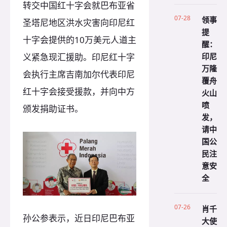
转交中国红十字会就巴布亚省
07-28
领事
圣塔尼地区洪水灾害向印尼红
提
十字会提供的10万美元人道主
醒：
印尼
义紧急现汇援助。印尼红十字
万隆
会执行主席吉南加尔代表印尼
覆舟
红十字会接受援款，并向中方
火山
喷
颁发捐助证书。
发，
请中
国公
民注
意安
全
07-26
肖千
孙公参表示，近日印尼巴布亚
大使