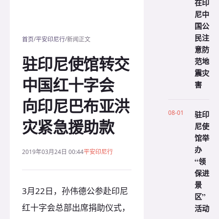
在印
尼中
国公
民注
/
/
首页
平安印尼行
新闻正文
意防
驻印尼使馆转交
范地
震灾
中国红十字会
害
向印尼巴布亚洪
08-01
驻印
灾紧急援助款
尼使
馆举
办
2019年03月24日 00:44
平安印尼行
“领
保进
景
3月22日，孙伟德公参赴印尼
区”
红十字会总部出席捐助仪式，
活动