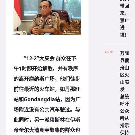
带回
来，
禁止
进
境！
07-28
万隆
“12·2”大集会 群众在下
县覆
舟山
午1时即开始解散，并有秩序
区火
的离开摩纳斯广场，他们徒步
山喷
前往最近的火车站，如丹那旺
发
总统
站和Gondangdia站，因为广
呼吁
场附近没有公共汽车驶过。与
公众
听从
此同时，另一派穆斯林在伊斯
指示
帝奎尔大清真寺聚集的群众也
保持