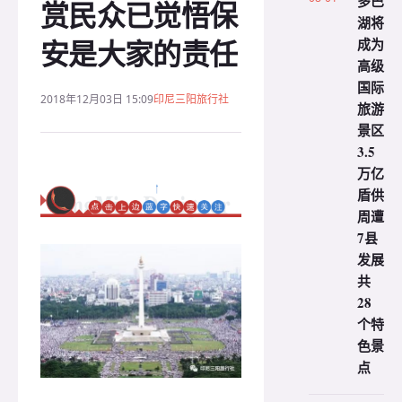
多巴
赏民众已觉悟保
湖将
安是大家的责任
成为
高级
国际
2018年12月03日 15:09
印尼三阳旅行社
旅游
景区
3.5
万亿
盾供
周遭
7县
发展
共
28
个特
色景
点