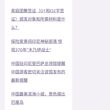
家庭团聚签证（Q1和Q2字签
证）颁发对象和所需材料是什
么？
探险家勇闯印尼神秘部落 惊
现370年"木乃伊战士"
中国驻印尼登巴萨总领馆提醒
中国游客密切关注该馆发布的
最新提醒
中国最美滨海小城，景色堪比
巴厘岛