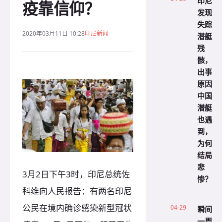
印尼
疫靠信仰？
发现
失踪
2020年03月11日 10:28
印尼新闻
潜艇
残
骸，
出事
原因
中国
潜艇
也遇
到，
为何
结局
悲
3月2日下午3时，印尼总统佐
惨？
科维向人民报告：有两名印尼
公民在境内确诊感染新型冠状
04-29
瞬间
一周