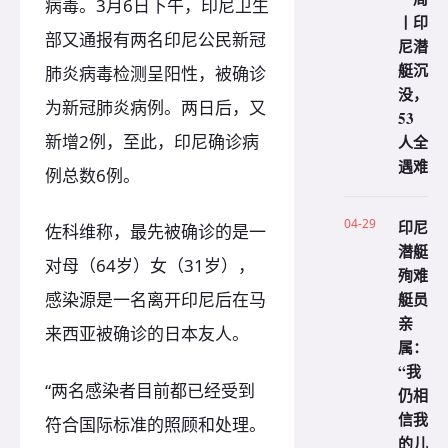
病毒。3月6日下午，印尼卫生
丨印
部又通报有两名印尼公民新冠
尼潜
艇沉
肺炎病毒检测呈阳性，被确诊
没，
为新冠肺炎病例。两日后，又
53
新增2例，至此，印尼确诊病
人全
遇难
例总数6例。
04-29
印尼
佐科维称，最先被确诊的是一
潜艇
对母（64岁）女（31岁），
殉难
艇员
感染源是一名离开印尼后在马
亲
来西亚被确诊的日本友人。
属：
“我
“两名感染者目前都已经受到
仍相
信我
符合国际标准的照顾和处理。
的儿