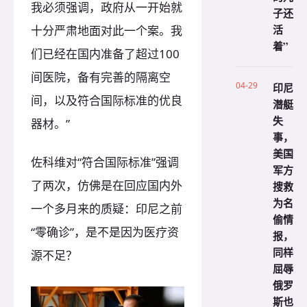
我必须强调，政府从一开始就
子还
活
十分严肃地面对此一个案。我
着”
们已经在国内准备了超过100
间医院，备有完善的隔离空
04-29
印尼
间，以及符合国际标准的优良
潜艇
失
器材。”
事，
美国
佐科维对“符合国际标准”强调
军方
了两次，仿佛是在回应国内外
搜救
为名
一个多月来的质疑：印尼之前
偷情
“零确诊”，是不是因为医疗资
报，
同样
源不足？
屈辱
俄罗
斯也