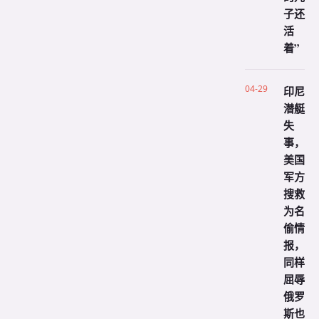
子还
活
着”
04-29
印尼
潜艇
失
事，
美国
军方
搜救
为名
偷情
报，
同样
屈辱
俄罗
斯也