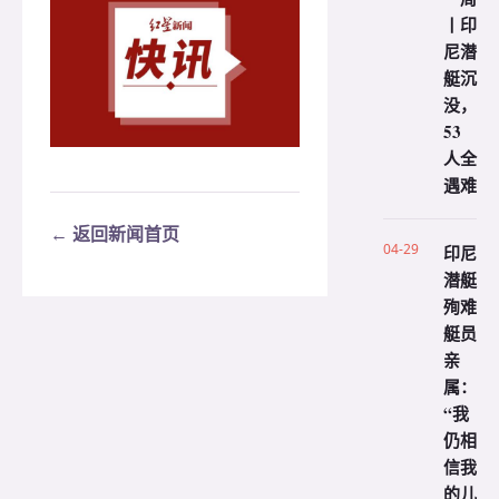
丨印
尼潜
艇沉
没，
53
人全
遇难
← 返回新闻首页
04-29
印尼
潜艇
殉难
艇员
亲
属：
“我
仍相
信我
的儿