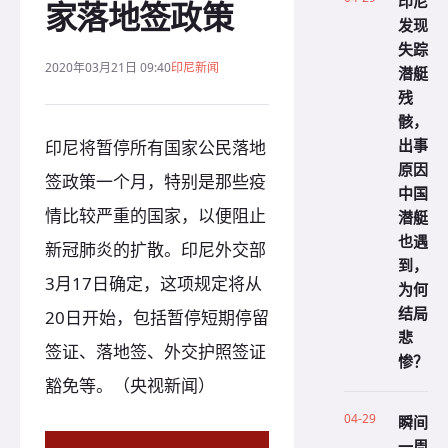
印尼
家落地签政策
发现
失踪
2020年03月21日 09:40
印尼新闻
潜艇
残
骸，
出事
印尼将暂停所有国家公民落地
原因
签政策一个月，特别是那些疫
中国
情比较严重的国家，以便阻止
潜艇
也遇
新冠肺炎的扩散。印尼外交部
到，
3月17日确定，这项规定将从
为何
结局
20日开始，包括暂停短期停留
悲
签证、落地签、外交护照签证
惨？
豁免等。（央视新闻）
04-29
瞬间
一周