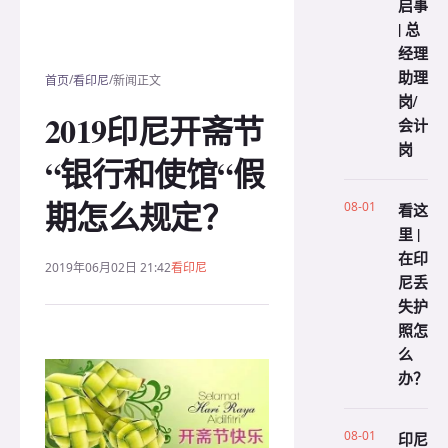
启事
| 总
经理
助理
/
/
首页
看印尼
新闻正文
岗/
2019印尼开斋节
会计
岗
“银行和使馆“假
期怎么规定？
08-01
看这
里 |
在印
2019年06月02日 21:42
看印尼
尼丢
失护
照怎
么
办？
08-01
印尼