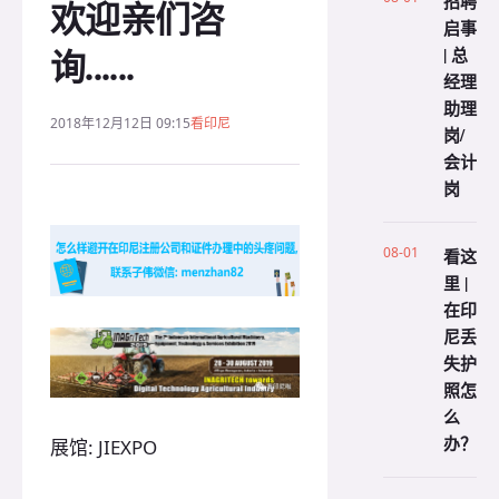
招聘
欢迎亲们咨
启事
询......
| 总
经理
助理
2018年12月12日 09:15
看印尼
岗/
会计
岗
08-01
看这
里 |
在印
尼丢
失护
照怎
么
办？
展馆: JIEXPO