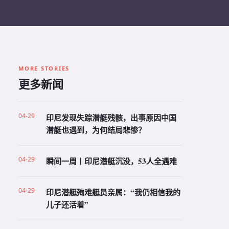
MORE STORIES
更多新闻
04-29
印尼发现失踪潜艇残骸，出事原因中国
潜艇也遇到，为何结局悲惨？
04-29
瞬间一周丨印尼潜艇沉没，53人全遇难
04-29
印尼潜艇殉难艇员亲属：“我仍相信我的
儿子还活着”