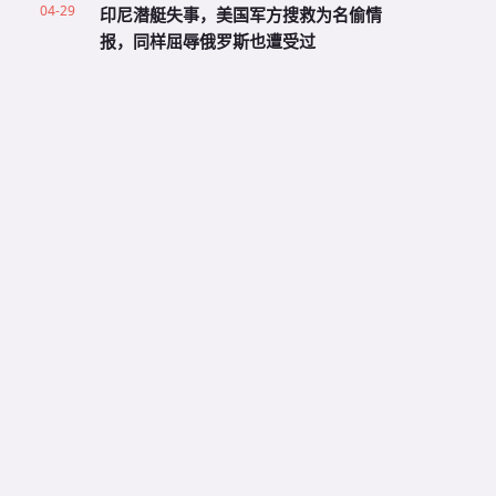
04-29
印尼潜艇失事，美国军方搜救为名偷情
报，同样屈辱俄罗斯也遭受过