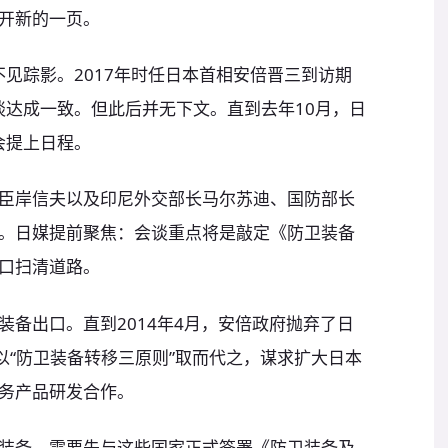
开新的一页。
不见踪影。2017年时任日本首相安倍晋三到访期
会谈达成一致。但此后并无下文。直到去年10月，日
会提上日程。
臣岸信夫以及印尼外交部长马尔苏迪、国防部长
。日媒提前聚焦：会谈重点将是敲定《防卫装备
口扫清道路。
备出口。直到2014年4月，安倍政府抛弃了日
以“防卫装备转移三原则”取而代之，谋求扩大日本
务产品研发合作。
装备，需要先与这些国家正式签署《防卫装备及