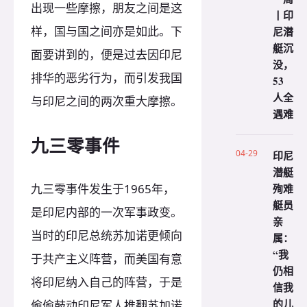
出现一些摩擦，朋友之间是这
丨印
样，国与国之间亦是如此。下
尼潜
艇沉
面要讲到的，便是过去因印尼
没，
排华的恶劣行为，而引发我国
53
人全
与印尼之间的两次重大摩擦。
遇难
九三零事件
04-29
印尼
潜艇
殉难
九三零事件发生于1965年，
艇员
是印尼内部的一次军事政变。
亲
当时的印尼总统苏加诺更倾向
属：
“我
于共产主义阵营，而美国有意
仍相
将印尼纳入自己的阵营，于是
信我
的儿
偷偷鼓动印尼军人推翻苏加诺