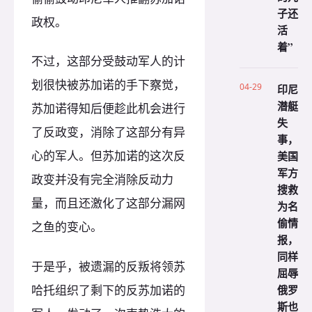
子还
政权。
活
着”
不过，这部分受鼓动军人的计
划很快被苏加诺的手下察觉，
04-29
印尼
潜艇
苏加诺得知后便趁此机会进行
失
了反政变，消除了这部分有异
事，
心的军人。但苏加诺的这次反
美国
军方
政变并没有完全消除反动力
搜救
量，而且还激化了这部分漏网
为名
偷情
之鱼的变心。
报，
同样
于是乎，被遗漏的反叛将领苏
屈辱
哈托组织了剩下的反苏加诺的
俄罗
斯也