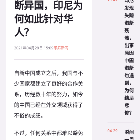
印尼
断异国，印尼为
发现
何如此针对华
失踪
潜艇
人？
残
骸，
出事
2021年04月29日 15:09
印尼新闻
原因
中国
潜艇
自新中国成立之后，我国与不
也遇
到，
少国家都建立了良好的合作关
为何
系，历经数十年的努力，如今
结局
的中国已经在外交领域获得了
悲
惨？
不俗的成绩。
04-29
瞬间
不过，任何关系中都难以避免
一周