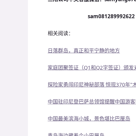
sam08128999262
相关阅读：
日落群岛，真正和平宁静的地方
家庭团聚签证（Q1和Q2字签证）颁
探险家勇闯印尼神秘部落 惊现370年"
中国驻印尼登巴萨总领馆提醒中国游客
中国最美滨海小城，景色堪比巴厘岛
青岛海边藏着个小巴厘岛