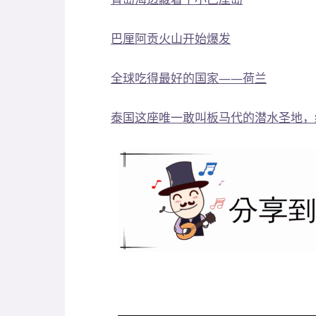
巴厘阿贡火山开始爆发
全球吃得最好的国家——荷兰
泰国这座唯一敢叫板马代的潜水圣地，