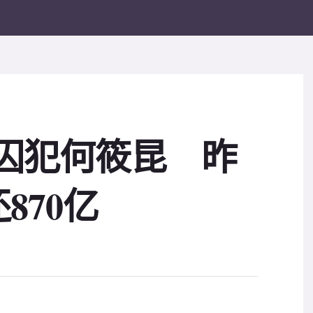
案囚犯何筱昆 昨
870亿