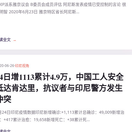
DIP派系雅京议会 B委员会成员评估 阿尼斯发表疫情已受控制的言论 很
明智 2020年6月23日 雅京特区省长阿尼斯…
读全文
→
20-06-26
·
印尼视角
24日增1113累计4.9万，中国工人安全
抵达肯达里，抗议者与印尼警方发生
冲突
月24日印尼疫情数据印尼新增确诊:+1,113累计总确诊：49,009新增治
：+417累计治愈：19,658新增死亡：+38累计死…
读全文
→