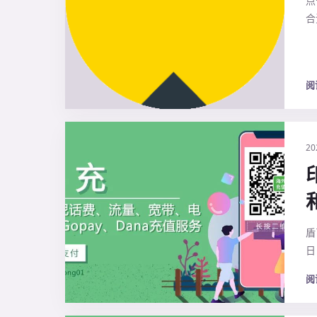
点
合
阅
20
盾
日
阅