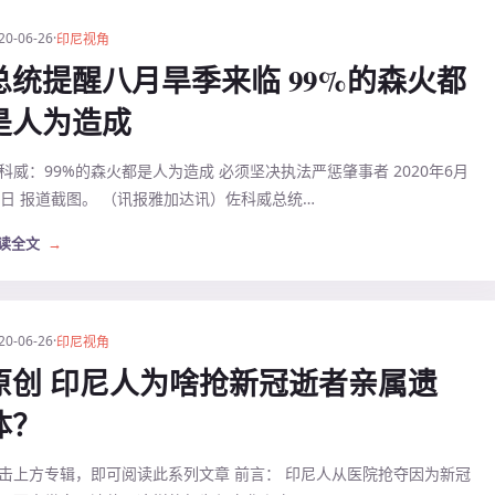
20-06-26
·
印尼视角
总统提醒八月旱季来临 99%的森火都
是人为造成
科威：99%的森火都是人为造成 必须坚决执法严惩肇事者 2020年6月
4日 报道截图。 （讯报雅加达讯）佐科威总统…
读全文
→
20-06-26
·
印尼视角
原创 印尼人为啥抢新冠逝者亲属遗
体？
击上方专辑，即可阅读此系列文章 前言： 印尼人从医院抢夺因为新冠