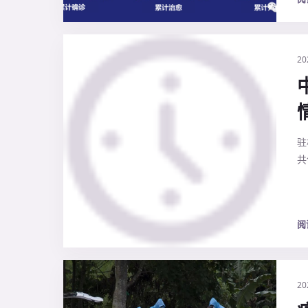
20
驻
共
阅
20