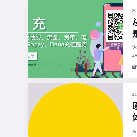
20
佐
2
阅
20
点