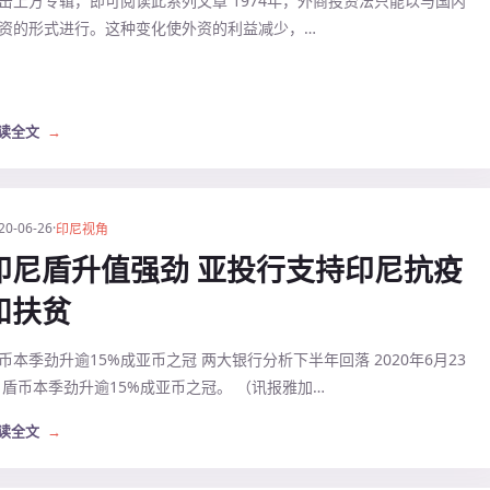
击上方专辑，即可阅读此系列文章 1974年，外商投资法只能以与国内
资的形式进行。这种变化使外资的利益减少，…
读全文
→
20-06-26
·
印尼视角
印尼盾升值强劲 亚投行支持印尼抗疫
和扶贫
币本季劲升逾15%成亚币之冠 两大银行分析下半年回落 2020年6月23
 盾币本季劲升逾15%成亚币之冠。 （讯报雅加…
读全文
→