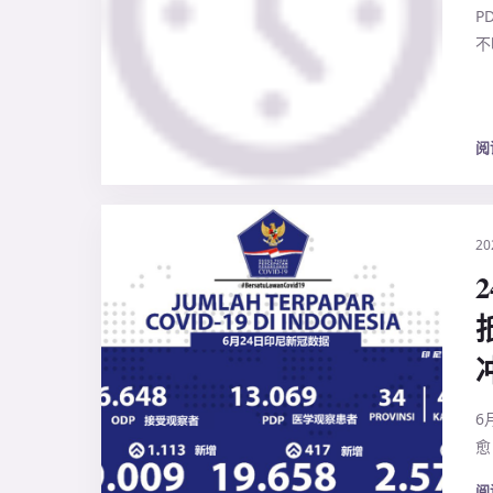
P
不
阅
20
6
愈
阅