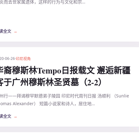
炎而去世家属遗体，这样的行为与文化和宗…
读全文
→
20-06-26
·
印尼视角
华裔穆斯林Tempo日报载文 邂逅新疆
客于广州穆斯林圣贤墓（2-2）
州行——拜谒穆罕默德弟子陵园 印尼时代周刊日报 汤顺利 （Sunlie
homas Alexander） 短篇小说家和诗人，居住地…
读全文
→