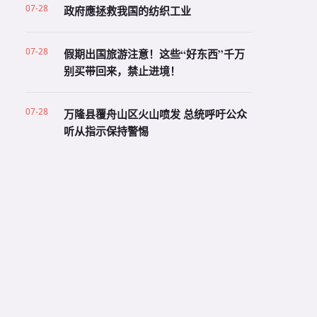
07-28
政府應拯救我国的纺织工业
07-28
假期出国旅游注意！这些“好东西”千万
别买带回来，禁止进境！
07-28
万隆县覆舟山区火山喷发 总统呼吁公众
听从指示保持警惕