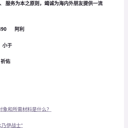
、 服务为本之
原
则，竭诚为海内外朋友提供一流
890 阿利
 小于
祈佑
发对象和所需材料是什么？
木乃伊战士"