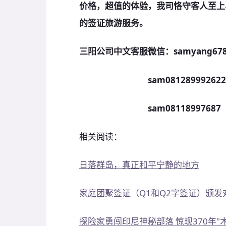
价格，超值的体验，我司恪守客人至上
的签证旅游服务。
三阳公司中文客服微信：samyang67
sam081289992622
sam08118997687 
相关阅读：
日落群岛，真正和平宁静的地方
家庭团聚签证（Q1和Q2字签证）颁
探险家勇闯印尼神秘部落 惊现370年"