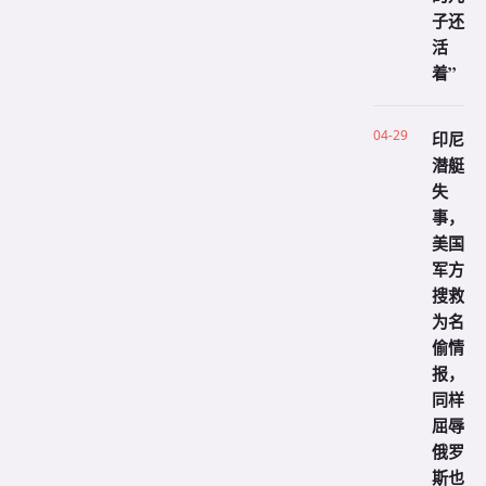
子还
活
着”
04-29
印尼
潜艇
失
事，
美国
军方
搜救
为名
偷情
报，
同样
屈辱
俄罗
斯也