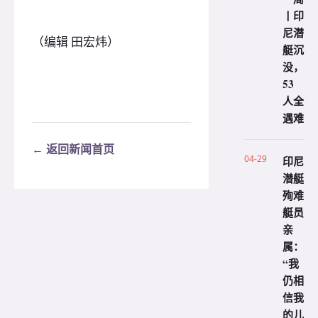
丨印
尼潜
（编辑 田宏炜）
艇沉
没，
53
人全
遇难
← 返回新闻首页
04-29
印尼
潜艇
殉难
艇员
亲
属：
“我
仍相
信我
的儿