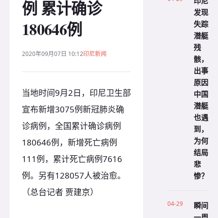
印尼
例 累计确诊
发现
180646例
失踪
潜艇
残
2020年09月07日 10:12
印尼新闻
骸，
出事
原因
当地时间9月2日，印尼卫生部
中国
潜艇
宣布新增3075例新冠肺炎确
也遇
诊病例，全国累计确诊病例
到，
为何
180646例，新增死亡病例
结局
111例，累计死亡病例7616
悲
例。另有128057人被治愈。
惨？
（总台记者 贾建京）
04-29
瞬间
一周